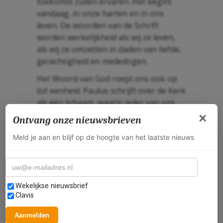
toekomst zullen ervaren. Het begint
vandaag, in onze harten en in ons
leven. De woorden van de Schrift
worden werkelijkheid als wij ze leven,
als wij ze omzetten in daden van liefde,
gerechtigheid en mededogen.
Het Woord van God roept ons ook op
tot eenheid. Paulus schrijft over de Kerk
als één lichaam, waarin ieder van ons
een unieke rol heeft. Soms zien we
×
Ontvang onze nieuwsbrieven
alleen onze verschillen: we hebben
Meld je aan en blijf op de hoogte van het laatste nieuws
verschillende achtergronden, talenten
en overtuigingen. Maar het Woord van
E-mailadres
God laat ons zien dat, ondanks deze
verschillen, we samen één lichaam
Selecteer nieuwsbrieven
vormen. We hebben elkaar nodig, en
Wekelijkse nieuwsbrief
Clavis
alleen door samen te werken kunnen
we het evangelie werkelijk handen en
Aanmelden
voeten geven in de wereld. En hoe doen