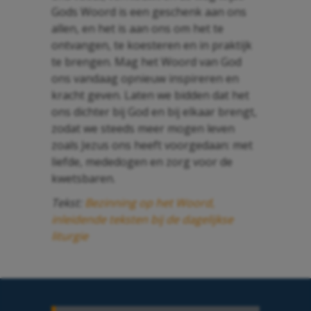
Gods Woord is een geschenk aan ons
allen, en het is aan ons om het te
ontvangen, te koesteren en in praktijk
te brengen. Mag het Woord van God
ons vandaag opnieuw inspireren en
kracht geven. Laten we bidden dat het
ons dichter bij God en bij elkaar brengt,
zodat we steeds meer mogen leven
zoals Jezus ons heeft voorgedaan: met
liefde, mededogen en zorg voor de
kwetsbaren.
Tekst:
Bezinning op het Woord,
inleidende teksten bij de dagelijkse
liturgie