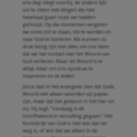
ene dag vliegt voorbij, de andere lijkt
vol te zitten met dingen die niet
helemaal gaan zoals we hadden
gehoopt. Op die momenten vergeten
we soms stil te staan, stil te worden en
naar God te luisteren. We kunnen zo
druk bezig zijn met alles om ons heen
dat we het contact met het Woord van
God verliezen. Maar dit Woord is er
altijd, klaar om ons opnieuw te
inspireren en te leiden.
Jezus laat in het evangelie zien dat Gods
Woord niet alleen woorden op papier
zijn, maar dat het gebeurt in het hier en
nu. Hij zegt: "Vandaag is dit
Schriftwoord in vervulling gegaan." Het
Koninkrijk van God is niet iets dat ver
weg is, of iets dat we alleen in de