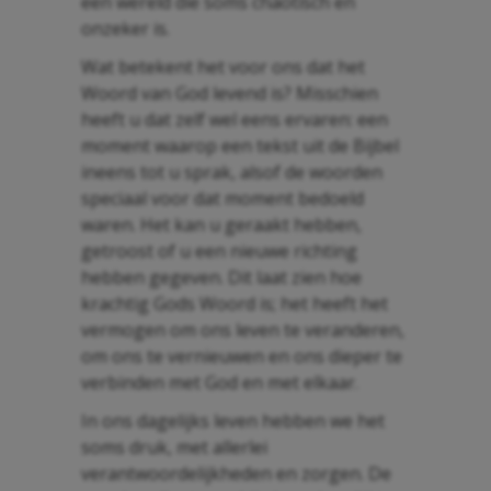
een wereld die soms chaotisch en
onzeker is.
Wat betekent het voor ons dat het
Woord van God levend is? Misschien
heeft u dat zelf wel eens ervaren: een
moment waarop een tekst uit de Bijbel
ineens tot u sprak, alsof de woorden
speciaal voor dat moment bedoeld
waren. Het kan u geraakt hebben,
getroost of u een nieuwe richting
hebben gegeven. Dit laat zien hoe
krachtig Gods Woord is; het heeft het
vermogen om ons leven te veranderen,
om ons te vernieuwen en ons dieper te
verbinden met God en met elkaar.
In ons dagelijks leven hebben we het
soms druk, met allerlei
verantwoordelijkheden en zorgen. De