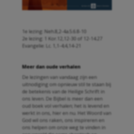
1e lezing: Neh.8,2-4a.5.6.8-10
2e lezing: 1 Kor.12,12-30 of 12-14.27
Evangelie: Lc. 1,1-4;4,14-21
Meer dan oude verhalen
De lezingen van vandaag zijn een
uitnodiging om opnieuw stil te staan bij
de betekenis van de Heilige Schrift in
ons leven. De Bijbel is meer dan een
oud boek vol verhalen; het is levend en
werkt in ons, hier en nu. Het Woord van
God wil ons raken, ons inspireren en
ons helpen om onze weg te vinden in