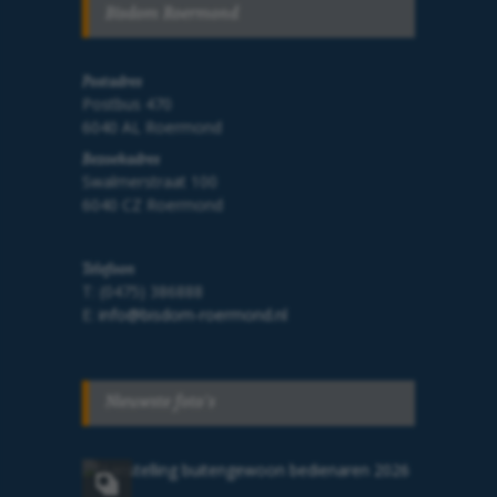
Bisdom Roermond
Postadres
Postbus 470
6040 AL Roermond
Bezoekadres
Swalmerstraat 100
6040 CZ Roermond
Telefoon
T: (0475) 386888
E:
info@bisdom-roermond.nl
Nieuwste foto's