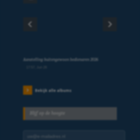
Aanstelling buitengewoon bedienaren 2026
17:57, Jun 28
Bekijk alle albums
Blijf op de hoogte
E-mailadres