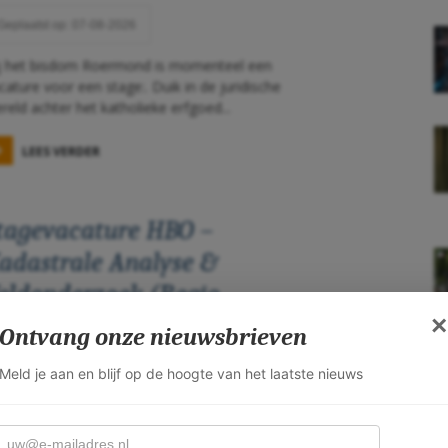
Geplaatst op: 07-08-2026
j het bisdom Roermond is momenteel een
cature voor een stage:. Duik in de juridische
reld achter het katholieke erfgoed...
LEES VERDER
tagevacature HBO –
adastrale Analyse &
eldonderzoek (Regio
×
imburg)
Ontvang onze nieuwsbrieven
Meld je aan en blijf op de hoogte van het laatste nieuws
Geplaatst op: 07-08-2026
-mailadres