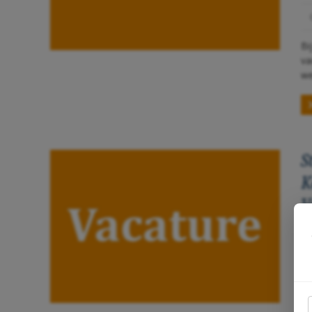
Bi
va
we
S
K
V
L
E