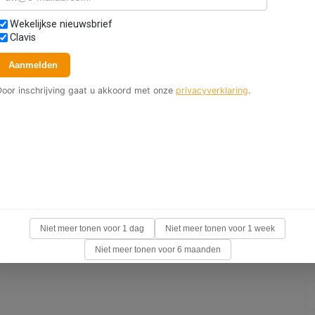
LEES VERDER
electeer nieuwsbrieven
Wekelijkse nieuwsbrief
Clavis
acature Junior
Aanmelden
inancieel Medewerker
Door inschrijving gaat u akkoord met onze
privacyverklaring
.
24 uur)
Geplaatst op: 07-08-2026
j het bisdom Roermond is een vacature
tstaan voor een Junior Financieel Medewerker
4 uur)
Niet meer tonen voor 1 dag
Niet meer tonen voor 1 week
LEES VERDER
Niet meer tonen voor 6 maanden