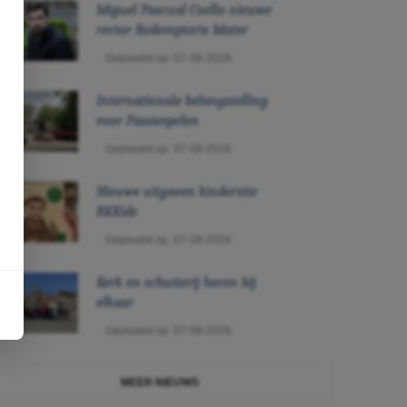
Miguel Pascual Coello nieuwe
rector Redemptoris Mater
Geplaatst op: 07-08-2026
Internationale belangstelling
voor Passiespelen
Geplaatst op: 07-08-2026
Nieuwe uitgaven kindersite
RKKids
Geplaatst op: 07-08-2026
Kerk en schutterij horen bij
elkaar
Geplaatst op: 07-08-2026
MEER NIEUWS