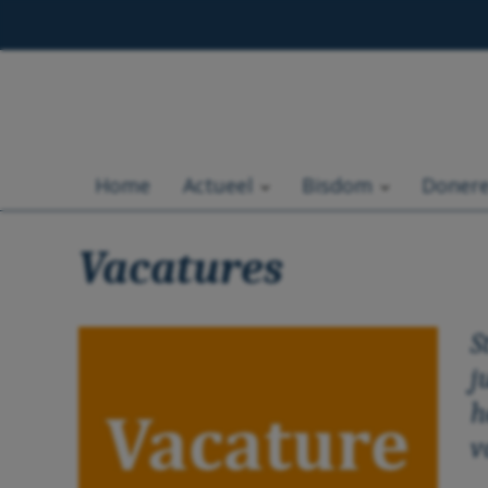
Home
Actueel
Bisdom
Doner
Vacatures
S
j
h
v