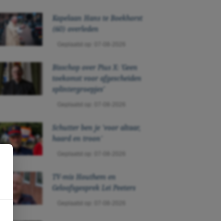
Kapelaan Hans te Boekhorst
(60) overleden
Geplaatst op: 07-08-2026
Bisschop over Pius X: ‘Geen
toekomst voor afgescheiden
splintergroepjes’
Geplaatst op: 07-08-2026
Schutter ben je 'voor altaar,
haard en troon'
Geplaatst op: 07-08-2026
TV-mis Houthem en
Geloofsgesprek Lei Peeters
Geplaatst op: 07-08-2026