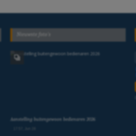
Nieuwste foto's
Aanstelling buitengewoon bedienaren 2026
17:57, Jun 28