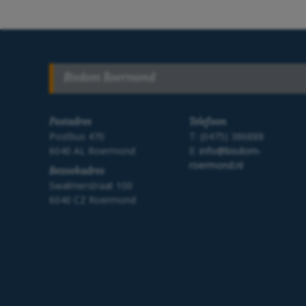
Bisdom Roermond
Postadres
Telefoon
Postbus 470
T: (0475) 386888
6040 AL Roermond
E:
info@bisdom-
roermond.nl
Bezoekadres
Swalmerstraat 100
6040 CZ Roermond