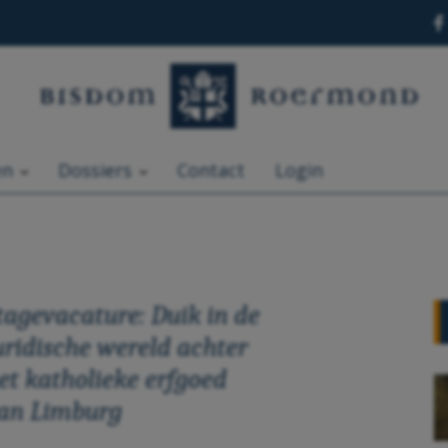
en
Dossiers
Contact
Login
tagevacature: Duik in de
uridische wereld achter
et katholieke erfgoed
an Limburg