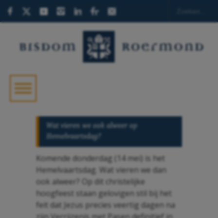
Wat vieren we ook alweer op
Hemelvaartsdag?
Komende donderdag (14 mei) is het
Hemelvaartsdag. Wat vieren we dan
ook alweer? Op dit christelijke
hoogfeest staan gelovigen stil bij het
feit dat Jezus precies veertig dagen na
zijn Verrijzenis met Pasen definitief in