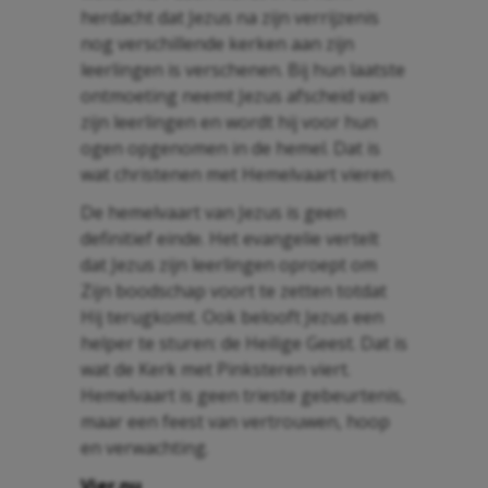
herdacht dat Jezus na zijn verrijzenis
nog verschillende kerken aan zijn
leerlingen is verschenen. Bij hun laatste
ontmoeting neemt Jezus afscheid van
zijn leerlingen en wordt hij voor hun
ogen opgenomen in de hemel. Dat is
wat christenen met Hemelvaart vieren.
De hemelvaart van Jezus is geen
definitief einde. Het evangelie vertelt
dat Jezus zijn leerlingen oproept om
Zijn boodschap voort te zetten totdat
Hij terugkomt. Ook belooft Jezus een
helper te sturen: de Heilige Geest. Dat is
wat de Kerk met Pinksteren viert.
Hemelvaart is geen trieste gebeurtenis,
maar een feest van vertrouwen, hoop
en verwachting.
Vier.nu