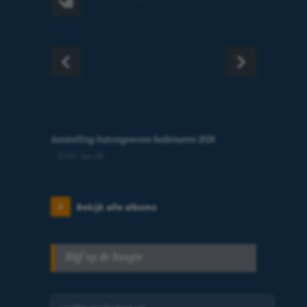
Aanstelling buitengewoon bedienaren 2026
17:57, Jun 28
Bekijk alle albums
Blijf op de hoogte
E-mailadres