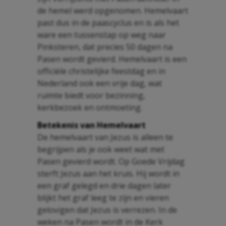
de hemel werd opgenomen. Hemelvaart
past dus in de paascyclus en is als het
ware een tussenstap op weg naar
Pinksteren, dat precies 50 dagen na
Pasen wordt gevierd. Hemelvaart is een
officiële christelijke feestdag en in
Nederland ook een vrije dag, wat
ruimte biedt voor bezinning,
kerkbezoek en ontmoeting.
Betekenis van Hemelvaart
De hemelvaart van Jezus is alleen te
begrijpen als je ook weet wat met
Pasen gevierd wordt. Op Goede Vrijdag
sterft Jezus aan het kruis. Hij wordt in
een graf gelegd en drie dagen later
blijkt het graf leeg te zijn en vieren
gelovigen dat Jezus is verrezen. In de
weken na Pasen wordt in de Kerk