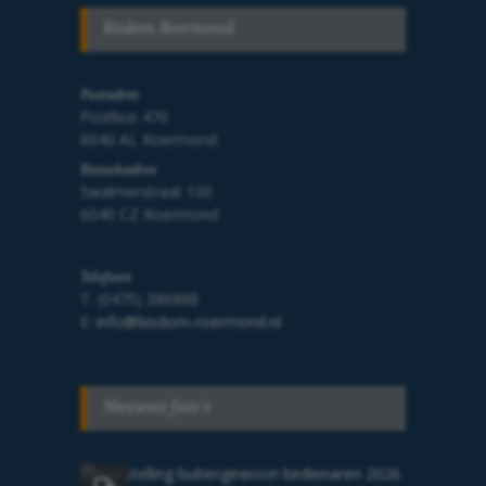
Bisdom Roermond
Postadres
Postbus 470
6040 AL Roermond
Bezoekadres
Swalmerstraat 100
6040 CZ Roermond
Telefoon
T: (0475) 386888
E:
info@bisdom-roermond.nl
Nieuwste foto's