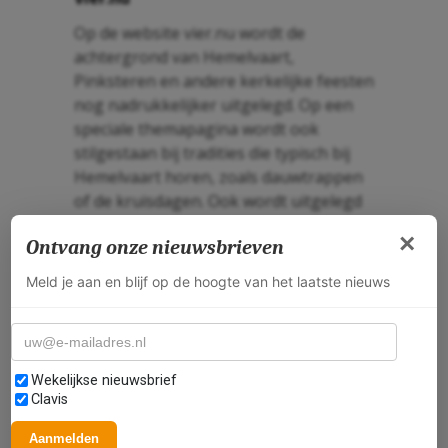
Op de website vier.nu wordt de
achtergrond van Hemelvaart,
Pinksteren en andere kerkelijke feesten
nog nadrukkelijker uitgelegd. Op een
speciale themapagina wordt ook
stilgestaan bij tradities die typisch bij
Hemelvaart horen, zoals dauwtrappen
of de kruisdagen. Ook wordt uitgelegd
wat de bijbel over Hemelvaart zegt en
×
Ontvang onze nieuwsbrieven
wat de Pinksternoveen is, die met
Hemelvaart begint.
Meld je aan en blijf op de hoogte van het laatste nieuws
Zo helpt vier.nu bezoekers om
E-mailadres
Hemelvaart niet alleen te kennen als
vrije donderdag, maar als een feest met
Selecteer nieuwsbrieven
inhoud en betekenis.
Wekelijkse nieuwsbrief
Clavis
Aanmelden