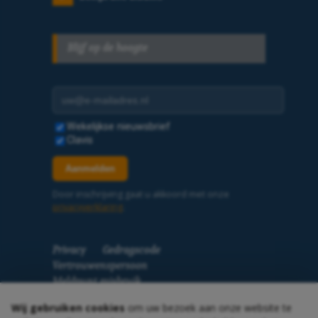
Blijf op de hoogte
E-mailadres
Selecteer nieuwsbrieven
Wekelijkse nieuwsbrief
Clavis
Aanmelden
Door inschrijving gaat u akkoord met onze
privacyverklaring
.
Privacy
Gedragscode
Vertrouwenspersoon
Meldpunt misbruik
Wij gebruiken cookies
om uw bezoek aan onze website te