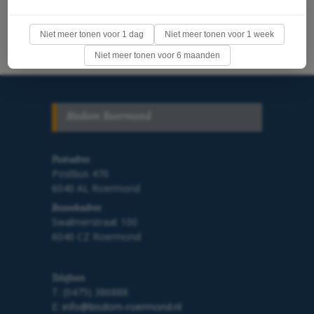
Niet meer tonen voor 1 dag
Niet meer tonen voor 1 week
Niet meer tonen voor 6 maanden
Bisdom Roermond
Postadres
Postbus 470
6040 AL Roermond
Bezoekadres
Swalmerstraat 100
6040 CZ Roermond
Telefoon
T: (0475) 386888
E:
info@bisdom-roermond.nl