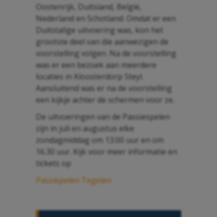
Oostenrijk, Duitsland, België,
Nederland en Schotland. Omdat er een
Duitstalige uitvoering was, kon het
grootste deel van die aanwezigen de
voorstelling volgen. Na de voorstelling
was er een bezoek aan meerdere
locaties in Kloosterdorp Steyl.
Aansluitend was er na de voorstelling
een kijkje achter de schermen voor ze.
De uitvoeringen van de Passiespelen
zijn in juli en augustus elke
zondagmiddag om 13.00 uur en om
16.30 uur. Kijk voor meer informatie en
tickets op
Passiepelen Tegelen