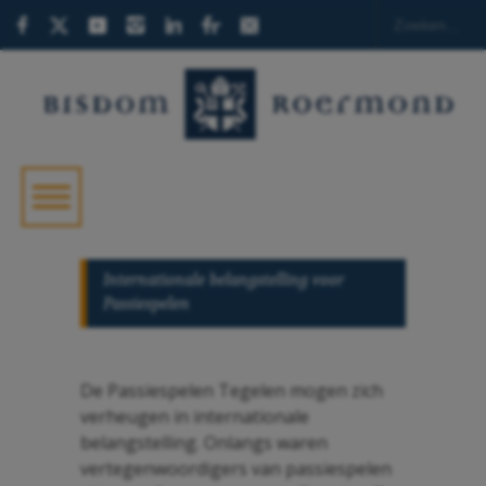
Internationale belangstelling voor
Passiespelen
De Passiespelen Tegelen mogen zich
verheugen in internationale
belangstelling.
Onlangs waren
vertegenwoordigers van passiespelen