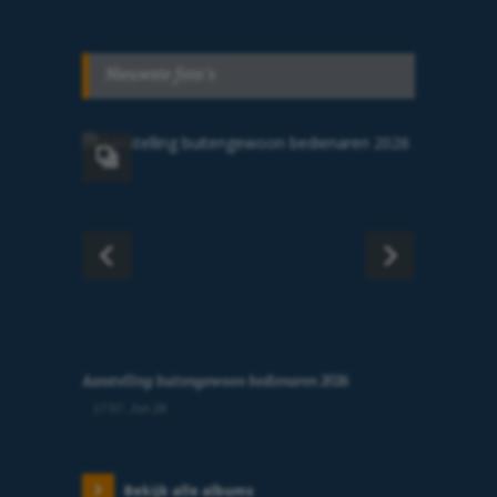
Nieuwste foto's
Aanstelling buitengewoon bedienaren 2026
17:57, Jun 28
Bekijk alle albums