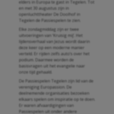
elders in Europa te gast in Tegelen. Tot
en met 30 augustus zijn in
openluchttheater De Doolhof in
Tegelen de Passiespelen te zien.
Elke zondagmiddag zijn er twee
uitvoeringen van ‘Kruisig mij’. Het
lijdensverhaal van Jezus wordt daarin
deze keer op een moderne manier
verteld. Er rijden zelfs auto’s over het
podium. Daarmee worden de
basisvragen uit het evangelie naar
onze tijd gehaald.
De Passiespelen Tegelen zijn lid van de
vereniging Europassion. De
deelnemende organisaties bezoeken
elkaars spelen om inspiratie op te doen.
Er waren afvaardigingen van
Passiespelen uit onder andere