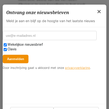
Christus in een kapelletje in het park
×
van het Missiehuis in Steyl.
Ontvang onze nieuwsbrieven
Meld je aan en blijf op de hoogte van het laatste nieuws
E-mailadres
Selecteer nieuwsbrieven
Wekelijkse nieuwsbrief
Clavis
Aanmelden
Door inschrijving gaat u akkoord met onze
privacyverklaring
.