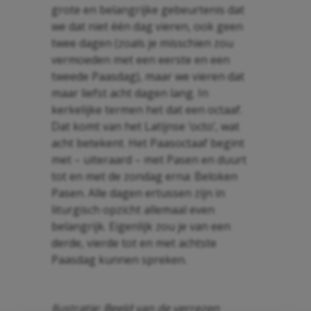
grote en belangrijke gebeurtenis dat
we dat niet één dag vieren, ook geen
twee dagen (zoals je misschien zou
vermoeden met een eerste en een
tweede Paasdag), maar we vieren dat
maar liefst acht dagen lang. In
kerkelijke termen het dat een octaaf.
Dat komt van het Latijnse ‘octo’, wat
acht betekent. Het Paasoctaaf begint
met – uiteraard – met Pasen en duurt
tot en met de zondag erna: Beloken
Pasen. Alle dagen ertussen zijn in
liturgisch opzicht allemaal even
belangrijk. Eigenlijk zou je van een
derde, vierde tot en met achtste
Paasdag kunnen spreken.
Ilustratie: Beeld van de verrezen