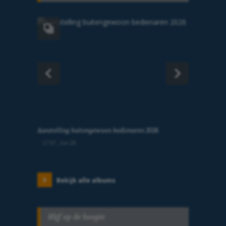
Aanstelling buitengewoon bedienaren 2026
17:57, Jun 28
Bekijk alle albums
Blijf op de hoogte