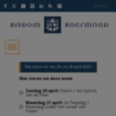
Wat vieren we van 20 t/m 26 april 2025?
Wat vieren we deze week
Zondag 20 april:
Pasen | Verrijzenis
van de Heer
Maandag 21 april:
2e Paasdag |
Maandag onder het octaaf van
Pasen