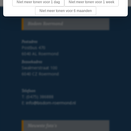
Niet meer tonen voor 1 dag
Niet meer tonen voor 1 week
Niet meer tonen voor 6 maanden
Bisdom Roermond
Postadres
Postbus 470
6040 AL Roermond
Bezoekadres
Swalmerstraat 100
6040 CZ Roermond
Telefoon
T: (0475) 386888
E:
info@bisdom-roermond.nl
Nieuwste foto's