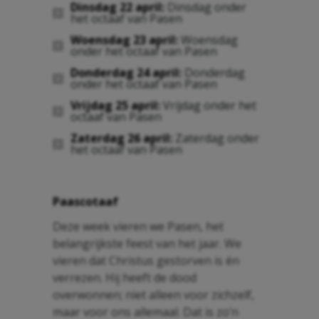
Dinsdag 22 april:
Dinsdag onder
het octaaf van Pasen
Woensdag 23 april:
Woensdag
onder het octaaf van Pasen
Donderdag 24 april:
Donderdag
onder het octaaf van Pasen
Vrijdag 25 april:
Vrijdag onder het
octaaf van Pasen
Zaterdag 26 april:
Zaterdag onder
het octaaf van Pasen
Paascotaaf
Deze week vieren we Pasen, het
belangrijkste feest van het jaar. We
vieren dat Christus gestorven is én
verrezen. Hij heeft de dood
overwonnen; niet alleen voor zichzelf,
maar voor ons allemaal. Dat is zo’n