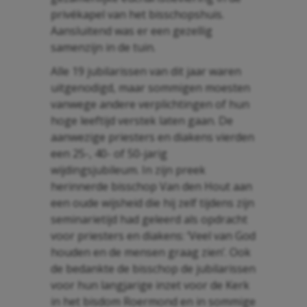
privékapel van het bisschopshuis.
Aansluitend was er een gezellig
samenzijn in de tuin.
Alle 19 jubilarissen van dit jaar waren
uitgenodigd, maar sommigen moesten
vanwege andere verplichtingen of hun
hoge leeftijd verstek laten gaan. De
aanwezige priesters en diakens vierden
een 25-, 40- of 50-jarig
wijdingsjubileum. In zijn preek
herinnerde bisschop Van den Hout aan
een oude wijsheid die hij zelf tijdens zijn
seminarietijd had geleerd als opdracht
voor priesters en diakens: ‘Veel van God
houden en de mensen graag zien’. Ook
de bedankte de bisschop de jubilarissen
voor hun langjarige inzet voor de Kerk
in het bisdom Roermond en in sommige