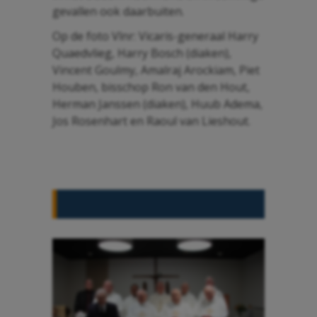
gevallen ook daarbuiten.
Op de foto Vlnr: Vicaris-generaal Harry
Quaedvlieg, Harry Bosch (diaken),
Vincent Goulmy, Amalraj Arockiam, Piet
Houben, bisschop Ron van den Hout,
Herman Janssen (diaken), Huub Adema,
Jos Rosenhart en Raoul van Lieshout.