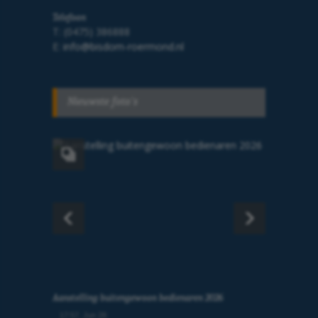
Telefoon
T: (0475) 386888
E:
info@bisdom-roermond.nl
Nieuwste foto's
Aanstelling buitengewoon bedienaren 2026
17:57, Jun 28