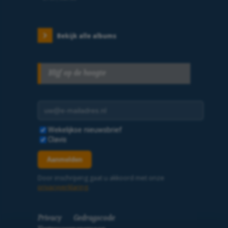
Bekijk alle albums
Blijf op de hoogte
E-mailadres
Selecteer nieuwsbrieven
Wekelijkse nieuwsbrief
Clavis
Aanmelden
Door inschrijving gaat u akkoord met onze
privacyverklaring
.
Privacy
Gedragscode