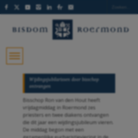
Wijdingsjubilarissen door bisschop
ontvangen
Bisschop Ron van den Hout heeft
vrijdagmiddag in Roermond zes
priesters en twee diakens ontvangen
die dit jaar een wijdingsjubileum vieren.
De middag begon met een
gezamenlijke eucharistieviering in de