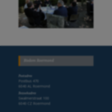
Bisdom Roermond
Postadres
Postbus 470
6040 AL Roermond
Bezoekadres
Swalmerstraat 100
6040 CZ Roermond