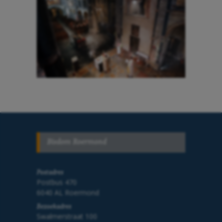
Bisdom Roermond
Postadres
Postbus 470
6040 AL Roermond
Bezoekadres
Swalmerstraat 100