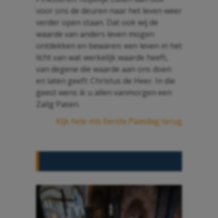
voor ons de deuren naar het leven weer
verder open staan. Dat ook wij de
waarde van anders leven mogen
ontdekken en bewaren: een leven in het
licht van wat werkelijk waarde heeft,
van degene die waarde aan ons doen
en laten geeft: Christus de Heer. In die
geest wens ik u allen vanmorgen een
Zalig Pasen.
Kijk hele mis Eerste Paasdag terug