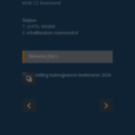
6040 CZ Roermond
Telefoon
T: (0475) 386888
E:
info@bisdom-roermond.nl
Nieuwste foto's