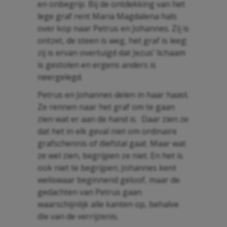
en onbegrip. Bij de ontdekking van het
lege graf rent Maria Magdalena hals
over kop naar Petrus en Johannes. Zij is
ontzet, de steen is weg, het graf is leeg:
zij is ervan overtuigd dat Jezus’ lichaam
is gestolen en ergens anders is
neergelegd.
Petrus en Johannes delen in haar haast.
Ze rennen naar het graf om te gaan
zien wat er aan de hand is. Daar zien ze
dat het in elk geval niet om ordinaire
grafschennis of diefstal gaat. Maar wat
ze wel zien, begrijpen ze niet. En het is
ook niet te begrijpen; Johannes kent
weliswaar beginnend geloof, maar de
gedachten van Petrus gaan
waarschijnlijk alle kanten op, behalve
die van de verrijzenis.