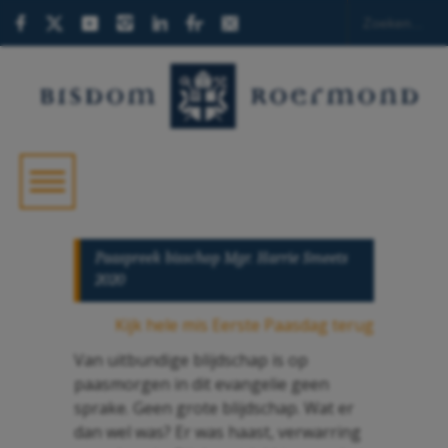
Paaspreek bisschop Mgr. Harrie Smeets
2020
Kijk hele mis Eerste Paasdag terug
Van uitbundige blijdschap is op
paasmorgen in dit evangelie geen
sprake. Geen grote blijdschap. Wat er
dan wel was? Er was haast, verwarring