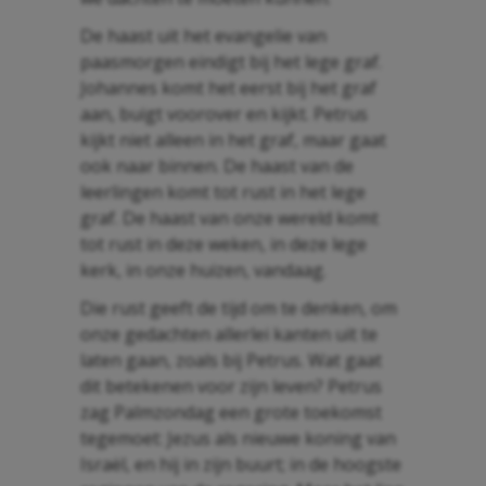
De haast uit het evangelie van
paasmorgen eindigt bij het lege graf.
Johannes komt het eerst bij het graf
aan, buigt voorover en kijkt. Petrus
kijkt niet alleen in het graf, maar gaat
ook naar binnen. De haast van de
leerlingen komt tot rust in het lege
graf. De haast van onze wereld komt
tot rust in deze weken, in deze lege
kerk, in onze huizen, vandaag.
Die rust geeft de tijd om te denken, om
onze gedachten allerlei kanten uit te
laten gaan, zoals bij Petrus. Wat gaat
dit betekenen voor zijn leven? Petrus
zag Palmzondag een grote toekomst
tegemoet: Jezus als nieuwe koning van
Israël, en hij in zijn buurt; in de hoogste