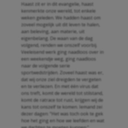
Haast zit er in dit evangelie, haast
kenmerkte onze wereld, tot enkele
weken geleden. We hadden haast om
zoveel mogelijk uit dit leven te halen,
aan beleving, aan materie, uit
eigenbelang. De waan van de dag
volgend, renden we onszelf voorbij.
Veeleisend werk ging naadloos over in
een weekendje weg, ging naadloos
naar de volgende serie
sportwedstrijden. Zoveel haast was er,
dat wij onze ziel dreigden te vergeten
en te verliezen. En met één virus dat
ons treft, komt de wereld tot stilstand,
komt de ratrace tot rust, krijgen wij de
kans tot onszelf te komen. Iemand zei
dezer dagen: “Het was toch ook te gek
hoe het ging en hoe we leefden en wat
we dachten te moeten kunnen.”