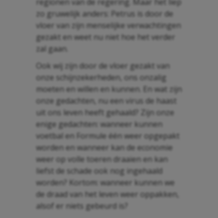
regionen van de regering. Maar het liep
zo gruwelijk anders: Petrus is door de
vloer van zijn menselijke verwachtingen
gezakt en weet nu niet hoe het verder
zal gaan.
Ook wij zijn door de vloer gezakt van
onze schijnzekerheden, ons onzalig
moeten en willen en kunnen. En wat zijn
onze gedachten, nu een virus de haast
uit ons leven heeft gehaald? Zijn onze
enige gedachten: wanneer kunnen
voetbal en Formule één weer opgepakt
worden en wanneer kan de economie
weer op volle toeren draaien en kan
liefst de schade ook nog ingehaald
worden? Kortom: wanneer kunnen we
de draad van het leven weer oppakken,
alsof er niets gebeurd is?