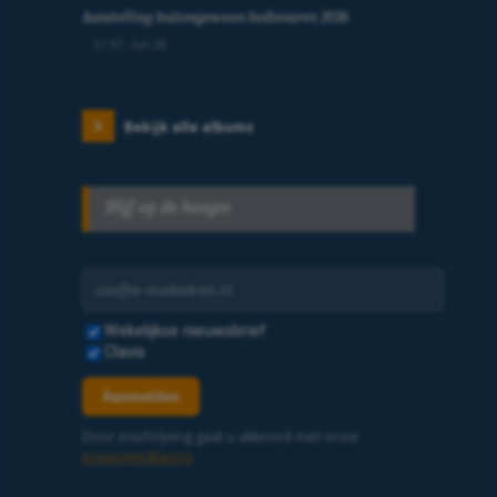
Aanstelling buitengewoon bedienaren 2026
17:57, Jun 28
Bekijk alle albums
Blijf op de hoogte
E-mailadres
Selecteer nieuwsbrieven
Wekelijkse nieuwsbrief
Clavis
Aanmelden
Door inschrijving gaat u akkoord met onze
privacyverklaring
.