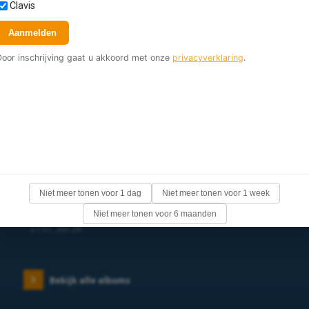
Clavis
Nieuwste foto's
Aanmelden
Door inschrijving gaat u akkoord met onze
privacyverklaring
.
Niet meer tonen voor 1 dag
Niet meer tonen voor 1 week
Aanstelling buitengewoon bedienaren 2026
Niet meer tonen voor 6 maanden
17:57, Jun 28
Bekijk alle albums