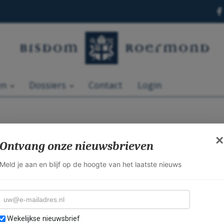
en
Dossiers
Contact
Login
×
Ontvang onze nieuwsbrieven
Meld je aan en blijf op de hoogte van het laatste nieuws
14
15
16
17
-mailadres
electeer nieuwsbrieven
Wekelijkse nieuwsbrief