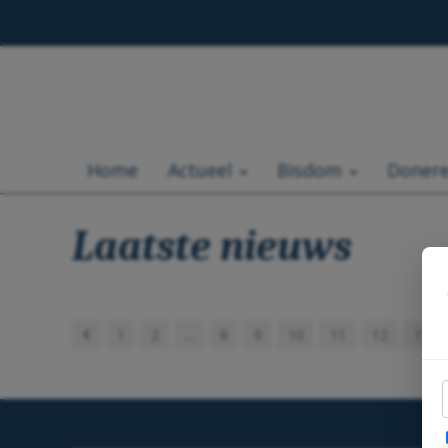
Home
Actueel
Bisdom
Doner
Laatste nieuws
1
2
...
8
9
10
11
12
13
E
S