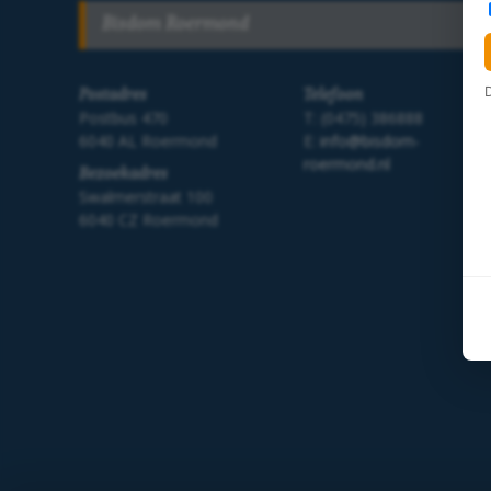
Bisdom Roermond
Postadres
Telefoon
Postbus 470
T: (0475) 386888
6040 AL Roermond
E:
info@bisdom-
roermond.nl
Bezoekadres
Swalmerstraat 100
6040 CZ Roermond