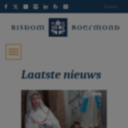
Laatste nieuws