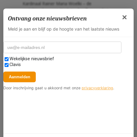
Kardinaal Rainer Maria Woelki – de
aartsbisschop van Keulen – heeft maandag
×
het klooster van de Karmelietessen in Echt
Ontvang onze nieuwsbrieven
bezocht....
Meld je aan en blijf op de hoogte van het laatste nieuws
LEES VERDER
E-mailadres
Selecteer nieuwsbrieven
Wekelijkse nieuwsbrief
Clavis
Aanmelden
Door inschrijving gaat u akkoord met onze
privacyverklaring
.