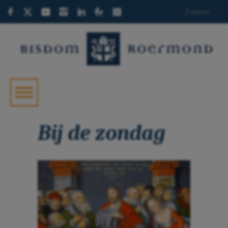
Bij de zondag