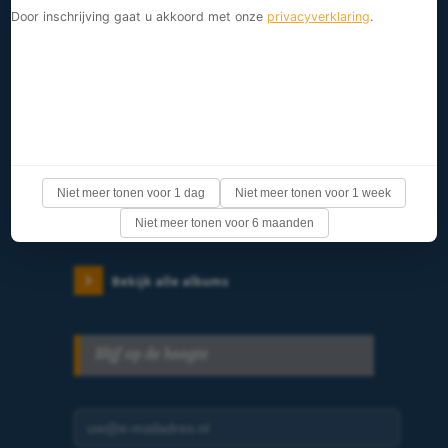
Door inschrijving gaat u akkoord met onze
privacyverklaring
.
Aanstelling buitengewoon bedienaren 2026
Niet meer tonen voor 1 dag
Niet meer tonen voor 1 week
17:57, Jun 28
Niet meer tonen voor 6 maanden
Bekijk alle albums
Blijf op de hoogte
E-mailadres