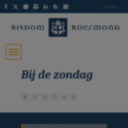
Bij de zondag
1
2
3
4