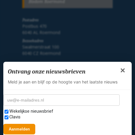
Bisdom Roermond
Postadres
Postbus 470
6040 AL Roermond
Bezoekadres
Swalmerstraat 100
6040 CZ Roermond
×
Ontvang onze nieuwsbrieven
Telefoon
T: (0475) 386888
Meld je aan en blijf op de hoogte van het laatste nieuws
E:
info@bisdom-roermond.nl
E-mailadres
Nieuwste foto's
Selecteer nieuwsbrieven
Wekelijkse nieuwsbrief
Clavis
Aanmelden